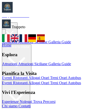
Trappeto
Tourism
Home
Esplora
Trappeto
Attrazioni
Attrazioni Siciliane
Galleria
Guide
Home
Pianifica la Visita
Esplora
Attrazioni
Attrazioni Siciliane
Galleria
Guide
Pianifica la Visita
Eventi
Ristoranti
Alloggi
Orari Treni
Orari Autobus
Eventi
Ristoranti
Alloggi
Orari Treni
Orari Autobus
Vivi l'Esperienza
Vivi l'Esperienza
Esperienze
Noleggi
Trova Percorsi
Chi siamo
Contatti