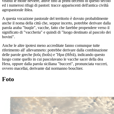
visibili le molte neviere, attive fino ai primi decenni di questo secolo
ed i numerosi rifugi di pastori: tracce appariscenti dell'antica civiltà
agropastorale iblea.
A questa vocazione pastorale del territorio è dovuto probabilmente
anche il noma della città che, seppur incerto, potrebbe derivare dalla
parola araba "buqūr", vacche, fatto che farebbe propendere verso il
significato di "vaccheria" e quindi di "luogo destinato al pascolo dei
bovini".
Anche le altre ipotesi meno accreditate fanno comunque tutte
riferimento all' allevamneto: potrebbe derivare dalla combinazione
delle parole greche βοῦς (boûs) e Ἥρα (Hḗrā), indicando questo
luogo come quello in cui pascolavano le vacche sacer della dea
Hera, oppure dalla parola siciliana "bucceri", pronunciata vucceri,
ovvero macellai, derivante dal normanno bouchier.
Foto