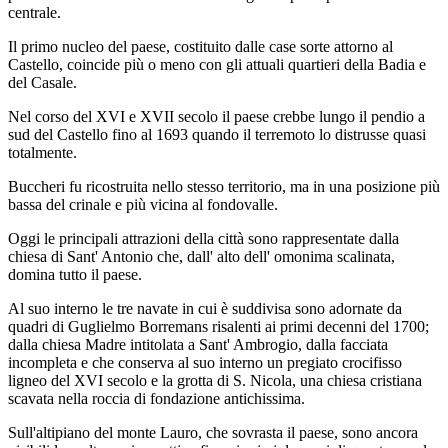
centrale.
Il primo nucleo del paese, costituito dalle case sorte attorno al
Castello, coincide più o meno con gli attuali quartieri della Badia e
del Casale.
Nel corso del XVI e XVII secolo il paese crebbe lungo il pendio a
sud del Castello fino al 1693 quando il terremoto lo distrusse quasi
totalmente.
Buccheri fu ricostruita nello stesso territorio, ma in una posizione più
bassa del crinale e più vicina al fondovalle.
Oggi le principali attrazioni della città sono rappresentate dalla
chiesa di Sant' Antonio che, dall' alto dell' omonima scalinata,
domina tutto il paese.
Al suo interno le tre navate in cui è suddivisa sono adornate da
quadri di Guglielmo Borremans risalenti ai primi decenni del 1700;
dalla chiesa Madre intitolata a Sant' Ambrogio, dalla facciata
incompleta e che conserva al suo interno un pregiato crocifisso
ligneo del XVI secolo e la grotta di S. Nicola, una chiesa cristiana
scavata nella roccia di fondazione antichissima.
Sull'altipiano del monte Lauro, che sovrasta il paese, sono ancora