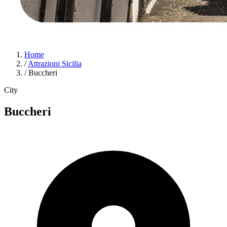
Home
/
Attrazioni Sicilia
/
Buccheri
City
Buccheri