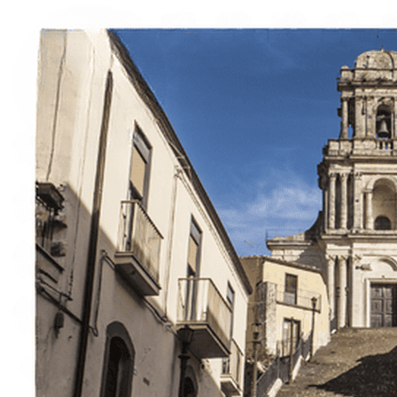
Esperienze
Noleggi
Trova Percorsi
Chi siamo
Contatti
Italiano
English
Français
Deutsch
Español
Menu