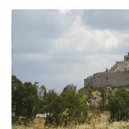
Esperienze
Noleggi
Trova Percorsi
Chi siamo
Contatti
Italiano
English
Français
Deutsch
Español
Menu