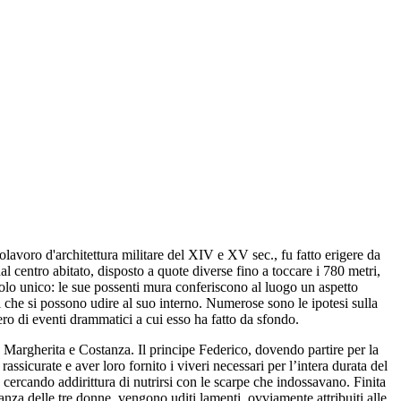
olavoro d'architettura militare del XIV e XV sec., fu fatto erigere da
 centro abitato, disposto a quote diverse fino a toccare i 780 metri,
colo unico: le sue possenti mura conferiscono al luogo un aspetto
ri che si possono udire al suo interno. Numerose sono le ipotesi sulla
mero di eventi drammatici a cui esso ha fatto da sfondo.
e, Margherita e Costanza. Il principe Federico, dovendo partire per la
assicurate e aver loro fornito i viveri necessari per l’intera durata del
 cercando addirittura di nutrirsi con le scarpe che indossavano. Finita
 stanza delle tre donne, vengono uditi lamenti, ovviamente attribuiti alle