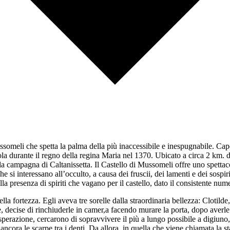
ussomeli che spetta la palma della più inaccessibile e inespugnabile. Cap
a durante il regno della regina Maria nel 1370. Ubicato a circa 2 km. dal
lla campagna di Caltanissetta. Il Castello di Mussomeli offre uno spetta
 si interessano all’occulto, a causa dei fruscii, dei lamenti e dei sospi
alla presenza di spiriti che vagano per il castello, dato il consistente nu
lla fortezza. Egli aveva tre sorelle dalla straordinaria bellezza: Clotild
, decise di rinchiuderle in camer,a facendo murare la porta, dopo averle r
sperazione, cercarono di sopravvivere il più a lungo possibile a digiuno,
con ancora le scarpe tra i denti. Da allora, in quella che viene chiamata la