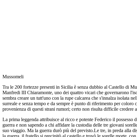
Mussomeli
Tra le 200 fortezze presenti in Sicilia è senza dubbio al Castello di M
Manfredi III Chiaramonte, uno dei quattro vicari che governarono l'isol
sembra creare un tutt'uno con la rupe calcarea che s'innalza isolata ne
surreale e senza tempo e da sempre è punto di riferimento per coloro che
provenienza di questi strani rumori; certo non risulta difficile credere 
La prima leggenda attribuisce al ricco e potente Federico il possesso de
guerra e non sapendo a chi affidare la custodia delle tre giovani sorelle
suo viaggio. Ma la guerra durò più del previsto.Le tre, in preda alla di
la guerra, il fratello si precipitò al castello e trovò le sorelle morte, 