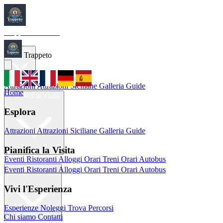
Trappeto
Tourism
Home
Esplora
Trappeto
Attrazioni
Attrazioni Siciliane
Galleria
Guide
Home
Pianifica la Visita
Esplora
Attrazioni
Attrazioni Siciliane
Galleria
Guide
Pianifica la Visita
Eventi
Ristoranti
Alloggi
Orari Treni
Orari Autobus
Eventi
Ristoranti
Alloggi
Orari Treni
Orari Autobus
Vivi l'Esperienza
Vivi l'Esperienza
Esperienze
Noleggi
Trova Percorsi
Chi siamo
Contatti