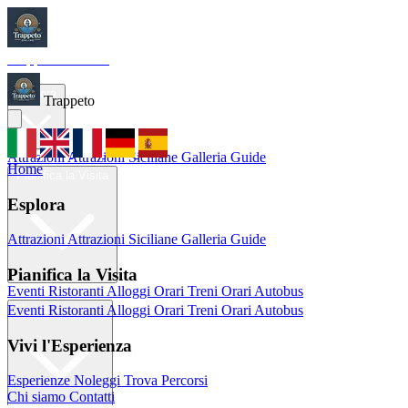
Trappeto
Tourism
Home
Esplora
Trappeto
Attrazioni
Attrazioni Siciliane
Galleria
Guide
Home
Pianifica la Visita
Esplora
Attrazioni
Attrazioni Siciliane
Galleria
Guide
Pianifica la Visita
Eventi
Ristoranti
Alloggi
Orari Treni
Orari Autobus
Eventi
Ristoranti
Alloggi
Orari Treni
Orari Autobus
Vivi l'Esperienza
Vivi l'Esperienza
Esperienze
Noleggi
Trova Percorsi
Chi siamo
Contatti