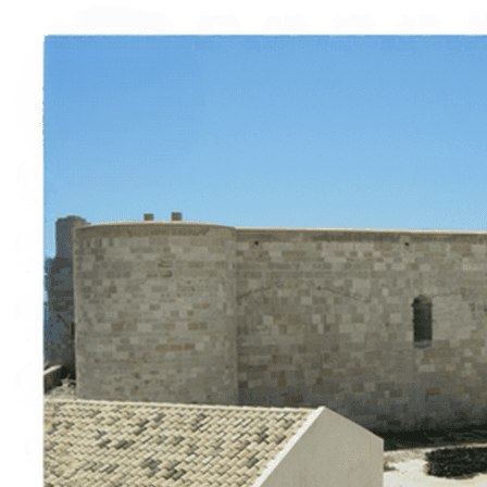
Esperienze
Noleggi
Trova Percorsi
Chi siamo
Contatti
Italiano
English
Français
Deutsch
Español
Menu