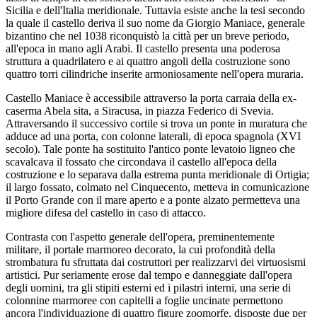
Sicilia e dell'Italia meridionale. Tuttavia esiste anche la tesi secondo
la quale il castello deriva il suo nome da Giorgio Maniace, generale
bizantino che nel 1038 riconquistò la città per un breve periodo,
all'epoca in mano agli Arabi. Il castello presenta una poderosa
struttura a quadrilatero e ai quattro angoli della costruzione sono
quattro torri cilindriche inserite armoniosamente nell'opera muraria.
Castello Maniace è accessibile attraverso la porta carraia della ex-
caserma Abela sita, a Siracusa, in piazza Federico di Svevia.
Attraversando il successivo cortile si trova un ponte in muratura che
adduce ad una porta, con colonne laterali, di epoca spagnola (XVI
secolo). Tale ponte ha sostituito l'antico ponte levatoio ligneo che
scavalcava il fossato che circondava il castello all'epoca della
costruzione e lo separava dalla estrema punta meridionale di Ortigia;
il largo fossato, colmato nel Cinquecento, metteva in comunicazione
il Porto Grande con il mare aperto e a ponte alzato permetteva una
migliore difesa del castello in caso di attacco.
Contrasta con l'aspetto generale dell'opera, preminentemente
militare, il portale marmoreo decorato, la cui profondità della
strombatura fu sfruttata dai costruttori per realizzarvi dei virtuosismi
artistici. Pur seriamente erose dal tempo e danneggiate dall'opera
degli uomini, tra gli stipiti esterni ed i pilastri interni, una serie di
colonnine marmoree con capitelli a foglie uncinate permettono
ancora l'individuazione di quattro figure zoomorfe, disposte due per