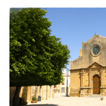
Esperienze
Noleggi
Trova Percorsi
Chi siamo
Contatti
Italiano
English
Français
Deutsch
Español
Menu