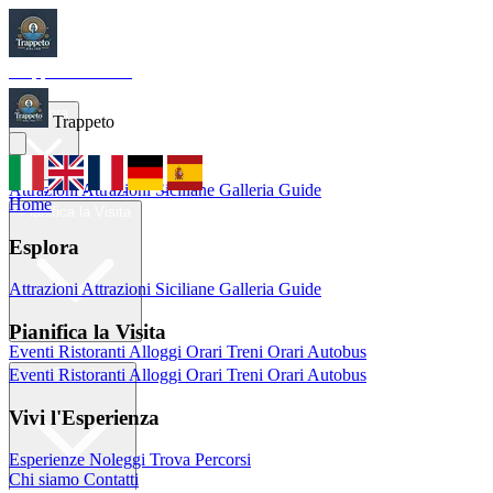
Trappeto
Tourism
Home
Esplora
Trappeto
Attrazioni
Attrazioni Siciliane
Galleria
Guide
Home
Pianifica la Visita
Esplora
Attrazioni
Attrazioni Siciliane
Galleria
Guide
Pianifica la Visita
Eventi
Ristoranti
Alloggi
Orari Treni
Orari Autobus
Eventi
Ristoranti
Alloggi
Orari Treni
Orari Autobus
Vivi l'Esperienza
Vivi l'Esperienza
Esperienze
Noleggi
Trova Percorsi
Chi siamo
Contatti