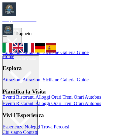
Trappeto
Tourism
Home
Esplora
Trappeto
Attrazioni
Attrazioni Siciliane
Galleria
Guide
Home
Pianifica la Visita
Esplora
Attrazioni
Attrazioni Siciliane
Galleria
Guide
Pianifica la Visita
Eventi
Ristoranti
Alloggi
Orari Treni
Orari Autobus
Eventi
Ristoranti
Alloggi
Orari Treni
Orari Autobus
Vivi l'Esperienza
Vivi l'Esperienza
Esperienze
Noleggi
Trova Percorsi
Chi siamo
Contatti