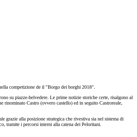
ia nella competizione de il "Borgo dei borghi 2018".
prono su piazze-belvedere. Le prime notizie storiche certe, risalgono al
enne rinominato Castro (ovvero castello) ed in seguito Castroreale,
 grazie alla posizione strategica che rivestiva sia nel sistema di
o, tramite i percorsi interni alla catena dei Peloritani.