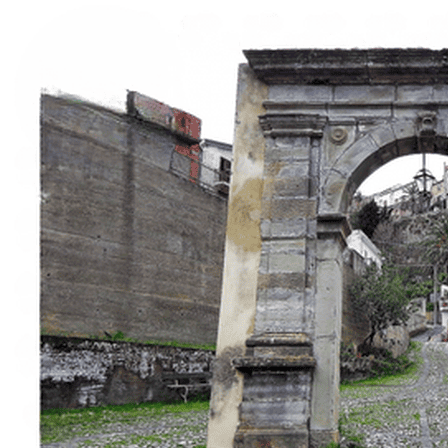
Esperienze
Noleggi
Trova Percorsi
Chi siamo
Contatti
Italiano
English
Français
Deutsch
Español
Menu