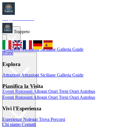
Trappeto
Tourism
Home
Esplora
Trappeto
Attrazioni
Attrazioni Siciliane
Galleria
Guide
Home
Pianifica la Visita
Esplora
Attrazioni
Attrazioni Siciliane
Galleria
Guide
Pianifica la Visita
Eventi
Ristoranti
Alloggi
Orari Treni
Orari Autobus
Eventi
Ristoranti
Alloggi
Orari Treni
Orari Autobus
Vivi l'Esperienza
Vivi l'Esperienza
Esperienze
Noleggi
Trova Percorsi
Chi siamo
Contatti