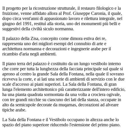
Il progetto per la ricostruzione strutturale, il restauro filologico e la
fruizione, venne affidato allora al Prof. Giuseppe Caronia, il quale,
dopo circa vent'anni di appassionato lavoro e rilettura integrale, nel
giugno del 1991, restituì alla storia, uno dei monumenti più belli e
suggestivi della civiltà siculo normanna.
Il palazzo della Zisa, concepito come dimora estiva dei re,
rappresenta uno dei migliori esempi del connubio di arte e
architettura normanna e decorazioni e ingegnerie arabe per il
ricambio d'aria negli ambienti.
Il piano terra del palazzo è costituito da un lungo vestibolo interno
che corre per tutta la lunghezza della facciata principale sul quale si
aprono al centro la grande Sala della Fontana, nella quale il sovrano
riceveva la corte, e ai lati una serie di ambienti di servizio con le due
scale d'accesso ai piani superiori. La Sala della Fontana, di gran
lunga l'elemento architettonico più caratterizzante dell'intero edificio,
ha una pianta quadrata sormontata da una volta a crociera ogivale,
con tre grandi nicchie su ciascuno dei lati della stanza, occupate in
alto da semicupole decorate da muqarnas, decorazioni ad alveare
tipiche arabe.
La Sala della Fontana e il Vestibolo occupano in altezza anche lo
spazio del piano superiore riducendo l'estensione del primo piano.