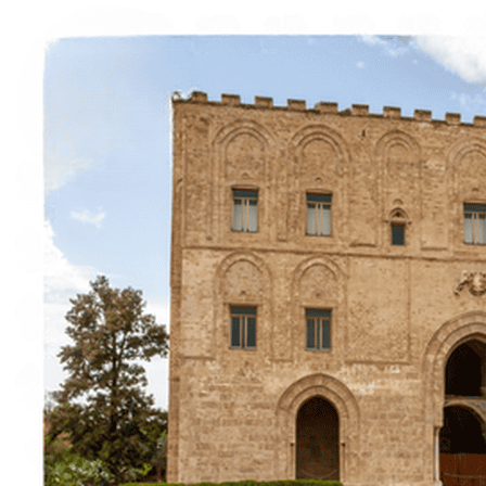
Esperienze
Noleggi
Trova Percorsi
Chi siamo
Contatti
Italiano
English
Français
Deutsch
Español
Menu