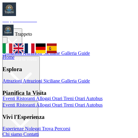
Trappeto
Tourism
Home
Esplora
Trappeto
Attrazioni
Attrazioni Siciliane
Galleria
Guide
Home
Pianifica la Visita
Esplora
Attrazioni
Attrazioni Siciliane
Galleria
Guide
Pianifica la Visita
Eventi
Ristoranti
Alloggi
Orari Treni
Orari Autobus
Eventi
Ristoranti
Alloggi
Orari Treni
Orari Autobus
Vivi l'Esperienza
Vivi l'Esperienza
Esperienze
Noleggi
Trova Percorsi
Chi siamo
Contatti