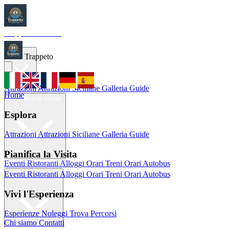
Trappeto
Tourism
Home
Esplora
Trappeto
Attrazioni
Attrazioni Siciliane
Galleria
Guide
Home
Pianifica la Visita
Esplora
Attrazioni
Attrazioni Siciliane
Galleria
Guide
Pianifica la Visita
Eventi
Ristoranti
Alloggi
Orari Treni
Orari Autobus
Eventi
Ristoranti
Alloggi
Orari Treni
Orari Autobus
Vivi l'Esperienza
Vivi l'Esperienza
Esperienze
Noleggi
Trova Percorsi
Chi siamo
Contatti