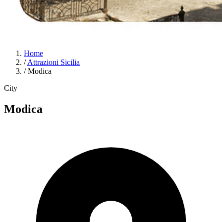
Home
/
Attrazioni Sicilia
/
Modica
City
Modica