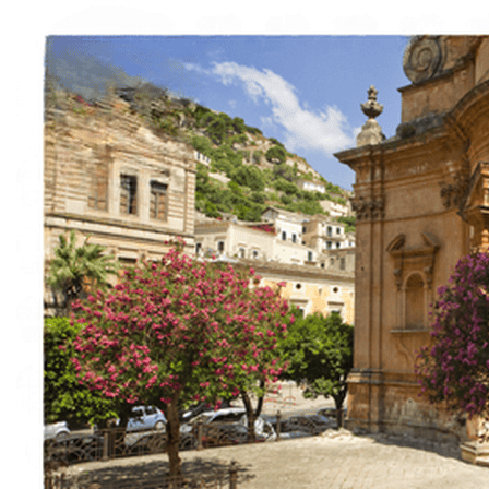
Esperienze
Noleggi
Trova Percorsi
Chi siamo
Contatti
Italiano
English
Français
Deutsch
Español
Menu