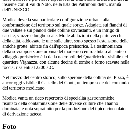
insieme con il Val di Noto, nella lista dei Patrimoni dell'Umanità
dell'UNESCO.
Modica deve la sua particolare configurazione urbana alla
conformazione del territorio sul quale sorge. Adagiata sui fianchi di
due vallate e sui pianori delle colline sovrastanti, è un intrigo di
casette, viuzze e lunghe scale. Molte abitazioni della parte vecchia
della città, addossate le une sulle altre, sono spesso l'estensione delle
antiche grotte, abitate fin dall'epoca preistorica. La testimonianza
della sovrapposizione urbana del moderno centro abitato all' antico
villaggio preistorico è la della necropoli del Quartiriccio, visibile nel
quartiere Vignazza, con alcune decine di tombe a forno scavate nella
roccia, risalenti al 2200 a.C.
Nel mezzo del centro storico, sullo sperone della collina del Pizzo, è
ancor oggi visibile il Castello dei Conti, un tempo sede del comando
del territorio modicano.
Modica vanta un ricco repertorio di specialità gastronomiche,
risultato della contaminazione delle diverse culture che l'hanno
dominata; è nota soprattutto per la produzione del tipico cioccolato
di derivazione azteca.
Foto