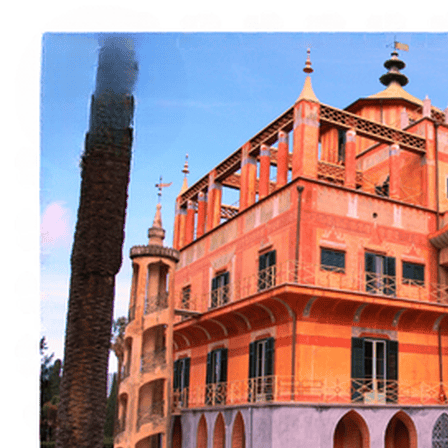
Esperienze
Noleggi
Trova Percorsi
Chi siamo
Contatti
Italiano
English
Français
Deutsch
Español
Menu