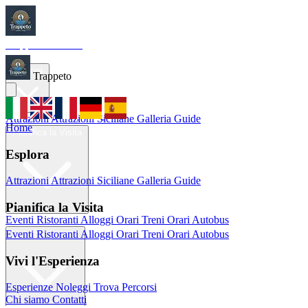
Trappeto
Tourism
Home
Esplora
Trappeto
Attrazioni
Attrazioni Siciliane
Galleria
Guide
Home
Pianifica la Visita
Esplora
Attrazioni
Attrazioni Siciliane
Galleria
Guide
Pianifica la Visita
Eventi
Ristoranti
Alloggi
Orari Treni
Orari Autobus
Eventi
Ristoranti
Alloggi
Orari Treni
Orari Autobus
Vivi l'Esperienza
Vivi l'Esperienza
Esperienze
Noleggi
Trova Percorsi
Chi siamo
Contatti