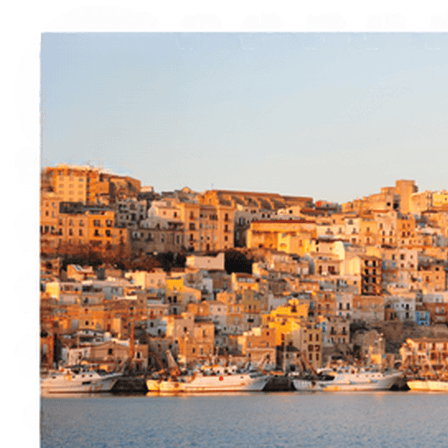
Esperienze
Noleggi
Trova Percorsi
Chi siamo
Contatti
Italiano
English
Français
Deutsch
Español
Menu