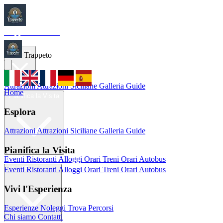
Trappeto
Tourism
Home
Esplora
Trappeto
Attrazioni
Attrazioni Siciliane
Galleria
Guide
Home
Pianifica la Visita
Esplora
Attrazioni
Attrazioni Siciliane
Galleria
Guide
Pianifica la Visita
Eventi
Ristoranti
Alloggi
Orari Treni
Orari Autobus
Eventi
Ristoranti
Alloggi
Orari Treni
Orari Autobus
Vivi l'Esperienza
Vivi l'Esperienza
Esperienze
Noleggi
Trova Percorsi
Chi siamo
Contatti