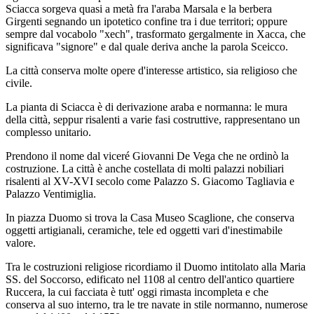
Sciacca sorgeva quasi a metà fra l'araba Marsala e la berbera
Girgenti segnando un ipotetico confine tra i due territori; oppure
sempre dal vocabolo "xech", trasformato gergalmente in Xacca, che
significava "signore" e dal quale deriva anche la parola Sceicco.
La città conserva molte opere d'interesse artistico, sia religioso che
civile.
La pianta di Sciacca è di derivazione araba e normanna: le mura
della città, seppur risalenti a varie fasi costruttive, rappresentano un
complesso unitario.
Prendono il nome dal viceré Giovanni De Vega che ne ordinò la
costruzione. La città è anche costellata di molti palazzi nobiliari
risalenti al XV-XVI secolo come Palazzo S. Giacomo Tagliavia e
Palazzo Ventimiglia.
In piazza Duomo si trova la Casa Museo Scaglione, che conserva
oggetti artigianali, ceramiche, tele ed oggetti vari d'inestimabile
valore.
Tra le costruzioni religiose ricordiamo il Duomo intitolato alla Maria
SS. del Soccorso, edificato nel 1108 al centro dell'antico quartiere
Ruccera, la cui facciata è tutt' oggi rimasta incompleta e che
conserva al suo interno, tra le tre navate in stile normanno, numerose