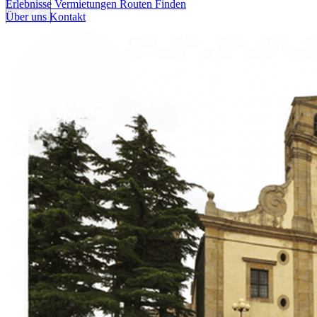
Erlebnisse
Vermietungen
Routen Finden
Über uns
Kontakt
Erlebnisse
Vermietungen
Routen Finden
Über uns
Kontakt
Italiano
English
Français
Deutsch
Español
Menu