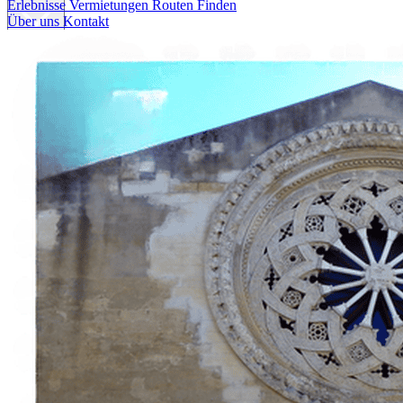
Erlebnisse
Vermietungen
Routen Finden
Über uns
Kontakt
Erlebnisse
Vermietungen
Routen Finden
Über uns
Kontakt
Italiano
English
Français
Deutsch
Español
Menu