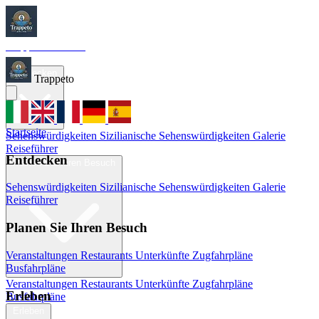
Trappeto
Tourism
Startseite
Entdecken
Trappeto
Startseite
Sehenswürdigkeiten
Sizilianische Sehenswürdigkeiten
Galerie
Reiseführer
Entdecken
Planen Sie Ihren Besuch
Sehenswürdigkeiten
Sizilianische Sehenswürdigkeiten
Galerie
Reiseführer
Planen Sie Ihren Besuch
Veranstaltungen
Restaurants
Unterkünfte
Zugfahrpläne
Busfahrpläne
Veranstaltungen
Restaurants
Unterkünfte
Zugfahrpläne
Erleben
Busfahrpläne
Erleben