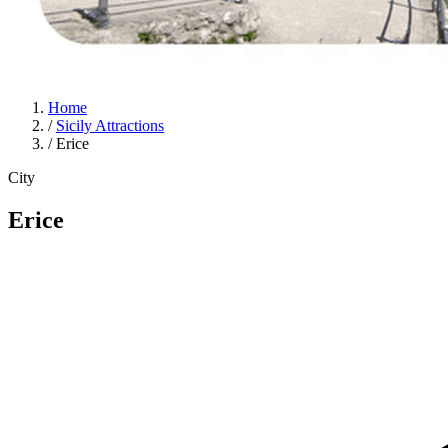
Home
/
Sicily Attractions
/
Erice
City
Erice