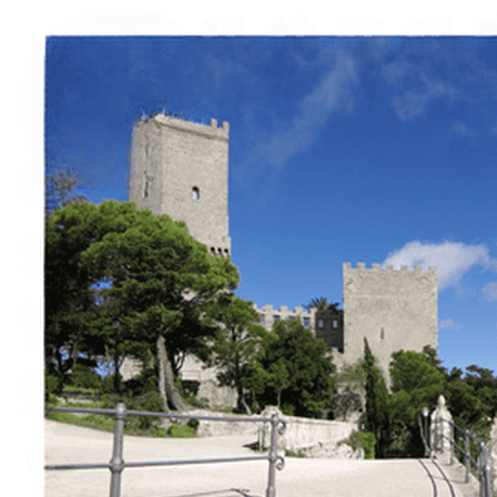
Erlebnisse
Vermietungen
Routen Finden
Über uns
Kontakt
Italiano
English
Français
Deutsch
Español
Menu