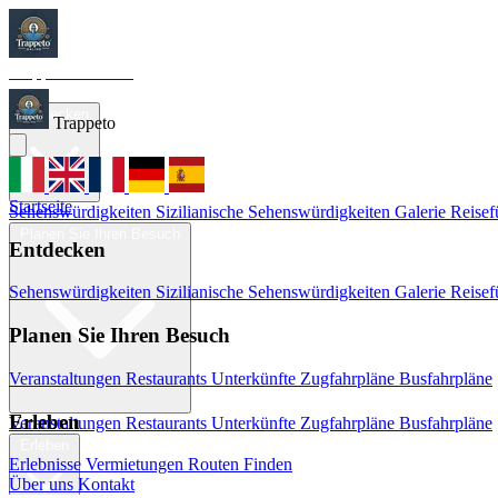
Trappeto
Tourism
Startseite
Entdecken
Trappeto
Startseite
Sehenswürdigkeiten
Sizilianische Sehenswürdigkeiten
Galerie
Reisef
Planen Sie Ihren Besuch
Entdecken
Sehenswürdigkeiten
Sizilianische Sehenswürdigkeiten
Galerie
Reisef
Planen Sie Ihren Besuch
Veranstaltungen
Restaurants
Unterkünfte
Zugfahrpläne
Busfahrpläne
Erleben
Veranstaltungen
Restaurants
Unterkünfte
Zugfahrpläne
Busfahrpläne
Erleben
Erlebnisse
Vermietungen
Routen Finden
Über uns
Kontakt