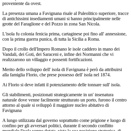
proveniente da ovest.
La presenza umana a Favignana risale al Paleolitico superiore, tracce
di antichissimi insediamenti umani si hanno principalmente nelle
grotte del Faraglione e del Pozzo in zona San Nicola.
L'isola fu colonia fenicia prima, cartaginese poi fino all' annessione,
con la prima guerra punica, di tutta la Sicilia a Roma.
Dopo il crollo dell'Impero Romano le isole caddero in mano dei
Vandali, dei Goti, dei Saraceni e, infine dei Normanni che vi
realizzarono un villaggio e possenti fortificazioni.
Merito dello sviluppo dell' isola di Favignana è però da attribuirsi
alla famiglia Florio, che prese possesso dell' isola nel 1874.
Ai Florio si deve infatti il potenziamento delle tonnare sull' isola.
Gli stabilimenti, posizionati strategicamente in un' insenatura
naturale dove venne facilmente strutturato un porto, furono il centro
attorno al quale si sviluppò il maggiore nucleo abitativo di
Favignana
A lungo utilizzata dal governo soprattutto come prigione e luogo di
confino per gli avversari politici, durante il secondo conflitto
mondiale l'isola venne dotata, vista la sua posizione strategica, di