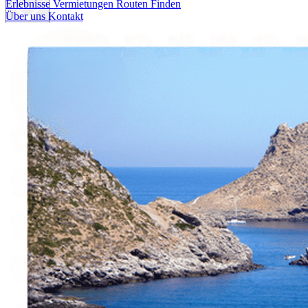
Erlebnisse
Vermietungen
Routen Finden
Über uns
Kontakt
Erlebnisse
Vermietungen
Routen Finden
Über uns
Kontakt
Italiano
English
Français
Deutsch
Español
Menu