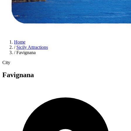
Home
/
Sicily Attractions
/
Favignana
City
Favignana