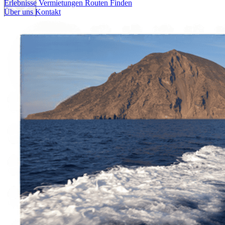
Erlebnisse
Vermietungen
Routen Finden
Über uns
Kontakt
Erlebnisse
Vermietungen
Routen Finden
Über uns
Kontakt
Italiano
English
Français
Deutsch
Español
Menu