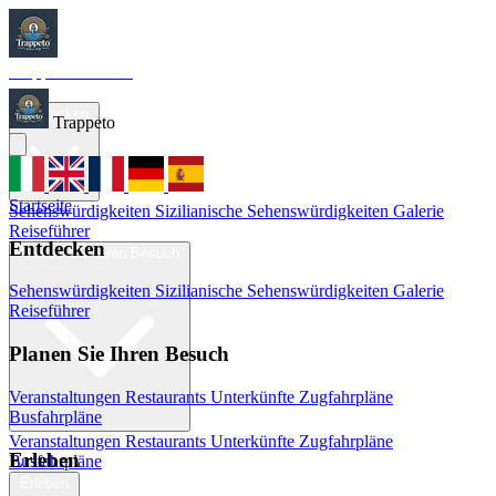
Trappeto
Tourism
Startseite
Entdecken
Trappeto
Startseite
Sehenswürdigkeiten
Sizilianische Sehenswürdigkeiten
Galerie
Reiseführer
Entdecken
Planen Sie Ihren Besuch
Sehenswürdigkeiten
Sizilianische Sehenswürdigkeiten
Galerie
Reiseführer
Planen Sie Ihren Besuch
Veranstaltungen
Restaurants
Unterkünfte
Zugfahrpläne
Busfahrpläne
Veranstaltungen
Restaurants
Unterkünfte
Zugfahrpläne
Erleben
Busfahrpläne
Erleben