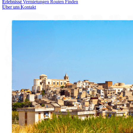
Erlebnisse
Vermietungen
Routen Finden
Über uns
Kontakt
Erlebnisse
Vermietungen
Routen Finden
Über uns
Kontakt
Italiano
English
Français
Deutsch
Español
Menu