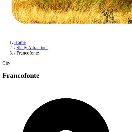
Home
/
Sicily Attractions
/
Francofonte
City
Francofonte