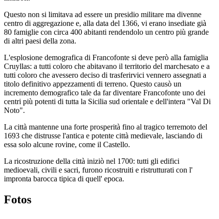
Questo non si limitava ad essere un presidio militare ma divenne
centro di aggregazione e, alla data del 1366, vi erano insediate già
80 famiglie con circa 400 abitanti rendendolo un centro più grande
di altri paesi della zona.
L'esplosione demografica di Francofonte si deve però alla famiglia
Cruyllas: a tutti coloro che abitavano il territorio del marchesato e a
tutti coloro che avessero deciso di trasferirvici vennero assegnati a
titolo definitivo appezzamenti di terreno. Questo causò un
incremento demografico tale da far diventare Francofonte uno dei
centri più potenti di tutta la Sicilia sud orientale e dell'intera "Val Di
Noto".
La città mantenne una forte prosperità fino al tragico terremoto del
1693 che distrusse l'antica e potente città medievale, lasciando di
essa solo alcune rovine, come il Castello.
La ricostruzione della città iniziò nel 1700: tutti gli edifici
medioevali, civili e sacri, furono ricostruiti e ristrutturati con l'
impronta barocca tipica di quell' epoca.
Fotos