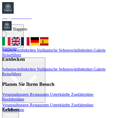
Trappeto
Tourism
Startseite
Entdecken
Trappeto
Startseite
Sehenswürdigkeiten
Sizilianische Sehenswürdigkeiten
Galerie
Reiseführer
Entdecken
Planen Sie Ihren Besuch
Sehenswürdigkeiten
Sizilianische Sehenswürdigkeiten
Galerie
Reiseführer
Planen Sie Ihren Besuch
Veranstaltungen
Restaurants
Unterkünfte
Zugfahrpläne
Busfahrpläne
Veranstaltungen
Restaurants
Unterkünfte
Zugfahrpläne
Erleben
Busfahrpläne
Erleben