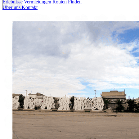
Erlebnisse
Vermietungen
Routen Finden
Über uns
Kontakt
Erlebnisse
Vermietungen
Routen Finden
Über uns
Kontakt
Italiano
English
Français
Deutsch
Español
Menu