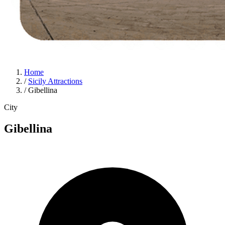
Home
/
Sicily Attractions
/
Gibellina
City
Gibellina