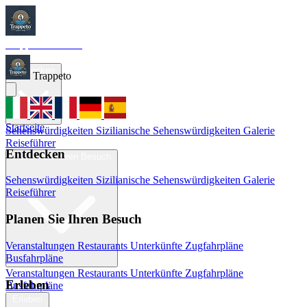
Trappeto
Tourism
Startseite
Entdecken
Trappeto
Startseite
Sehenswürdigkeiten
Sizilianische Sehenswürdigkeiten
Galerie
Reiseführer
Entdecken
Planen Sie Ihren Besuch
Sehenswürdigkeiten
Sizilianische Sehenswürdigkeiten
Galerie
Reiseführer
Planen Sie Ihren Besuch
Veranstaltungen
Restaurants
Unterkünfte
Zugfahrpläne
Busfahrpläne
Veranstaltungen
Restaurants
Unterkünfte
Zugfahrpläne
Erleben
Busfahrpläne
Erleben