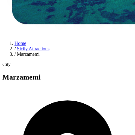
Home
/
Sicily Attractions
/
Marzamemi
City
Marzamemi