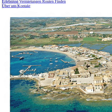
Erlebnisse
Vermietungen
Routen Finden
Über uns
Kontakt
Erlebnisse
Vermietungen
Routen Finden
Über uns
Kontakt
Italiano
English
Français
Deutsch
Español
Menu