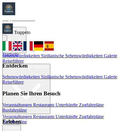
Trappeto
Tourism
Startseite
Entdecken
Trappeto
Startseite
Sehenswürdigkeiten
Sizilianische Sehenswürdigkeiten
Galerie
Reiseführer
Entdecken
Planen Sie Ihren Besuch
Sehenswürdigkeiten
Sizilianische Sehenswürdigkeiten
Galerie
Reiseführer
Planen Sie Ihren Besuch
Veranstaltungen
Restaurants
Unterkünfte
Zugfahrpläne
Busfahrpläne
Veranstaltungen
Restaurants
Unterkünfte
Zugfahrpläne
Erleben
Busfahrpläne
Erleben