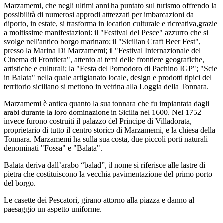
Marzamemi, che negli ultimi anni ha puntato sul turismo offrendo la
possibilità di numerosi approdi attrezzati per imbarcazioni da
diporto, in estate, si trasforma in location culturale e ricreativa,grazie
a moltissime manifestazioni: il "Festival del Pesce" azzurro che si
svolge nell'antico borgo marinaro; il "Sicilian Craft Beer Fest",
presso la Marina Di Marzamemi; il "Festival Internazionale del
Cinema di Frontiera", attento ai temi delle frontiere geografiche,
artistiche e culturali; la "Festa del Pomodoro di Pachino IGP"; "Scie
in Balata" nella quale artigianato locale, design e prodotti tipici del
territorio siciliano si mettono in vetrina alla Loggia della Tonnara.
Marzamemi è antica quanto la sua tonnara che fu impiantata dagli
arabi durante la loro dominazione in Sicilia nel 1600. Nel 1752
invece furono costruiti il palazzo del Principe di Villadorata,
proprietario di tutto il centro storico di Marzamemi, e la chiesa della
Tonnara. Marzamemi ha sulla sua costa, due piccoli porti naturali
denominati "Fossa" e "Balata".
Balata deriva dall’arabo “balad”, il nome si riferisce alle lastre di
pietra che costituiscono la vecchia pavimentazione del primo porto
del borgo.
Le casette dei Pescatori, girano attorno alla piazza e danno al
paesaggio un aspetto uniforme.