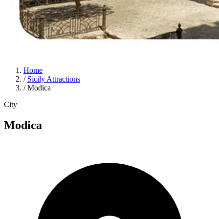
Home
/
Sicily Attractions
/
Modica
City
Modica