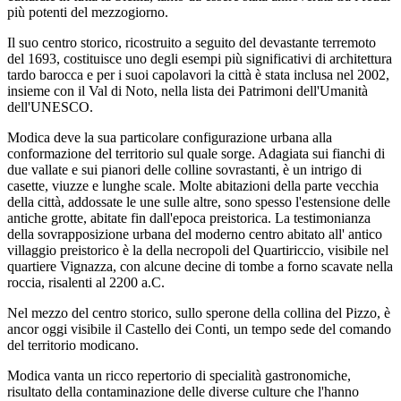
più potenti del mezzogiorno.
Il suo centro storico, ricostruito a seguito del devastante terremoto
del 1693, costituisce uno degli esempi più significativi di architettura
tardo barocca e per i suoi capolavori la città è stata inclusa nel 2002,
insieme con il Val di Noto, nella lista dei Patrimoni dell'Umanità
dell'UNESCO.
Modica deve la sua particolare configurazione urbana alla
conformazione del territorio sul quale sorge. Adagiata sui fianchi di
due vallate e sui pianori delle colline sovrastanti, è un intrigo di
casette, viuzze e lunghe scale. Molte abitazioni della parte vecchia
della città, addossate le une sulle altre, sono spesso l'estensione delle
antiche grotte, abitate fin dall'epoca preistorica. La testimonianza
della sovrapposizione urbana del moderno centro abitato all' antico
villaggio preistorico è la della necropoli del Quartiriccio, visibile nel
quartiere Vignazza, con alcune decine di tombe a forno scavate nella
roccia, risalenti al 2200 a.C.
Nel mezzo del centro storico, sullo sperone della collina del Pizzo, è
ancor oggi visibile il Castello dei Conti, un tempo sede del comando
del territorio modicano.
Modica vanta un ricco repertorio di specialità gastronomiche,
risultato della contaminazione delle diverse culture che l'hanno