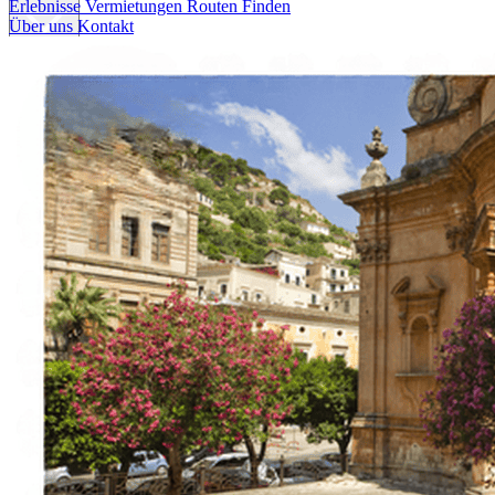
Erlebnisse
Vermietungen
Routen Finden
Über uns
Kontakt
Erlebnisse
Vermietungen
Routen Finden
Über uns
Kontakt
Italiano
English
Français
Deutsch
Español
Menu