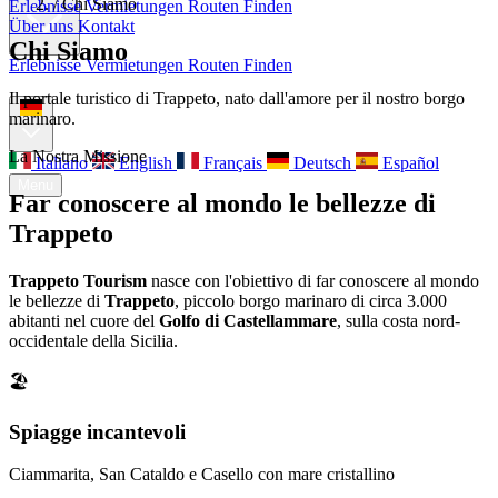
/
Chi Siamo
Erlebnisse
Vermietungen
Routen Finden
Über uns
Kontakt
Chi Siamo
Erlebnisse
Vermietungen
Routen Finden
Über uns
Kontakt
Il portale turistico di Trappeto, nato dall'amore per il nostro borgo
marinaro.
La Nostra Missione
Italiano
English
Français
Deutsch
Español
Menu
Far conoscere al mondo le bellezze di
Trappeto
Trappeto Tourism
nasce con l'obiettivo di far conoscere al mondo
le bellezze di
Trappeto
, piccolo borgo marinaro di circa 3.000
abitanti nel cuore del
Golfo di Castellammare
, sulla costa nord-
occidentale della Sicilia.
🏖️
Spiagge incantevoli
Ciammarita, San Cataldo e Casello con mare cristallino