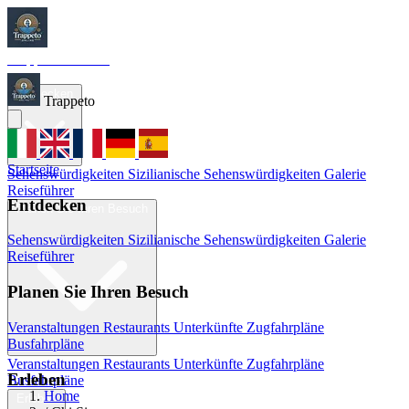
Trappeto
Tourism
Startseite
Entdecken
Trappeto
Startseite
Sehenswürdigkeiten
Sizilianische Sehenswürdigkeiten
Galerie
Reiseführer
Entdecken
Planen Sie Ihren Besuch
Sehenswürdigkeiten
Sizilianische Sehenswürdigkeiten
Galerie
Reiseführer
Planen Sie Ihren Besuch
Veranstaltungen
Restaurants
Unterkünfte
Zugfahrpläne
Busfahrpläne
Veranstaltungen
Restaurants
Unterkünfte
Zugfahrpläne
Erleben
Busfahrpläne
Home
Erleben