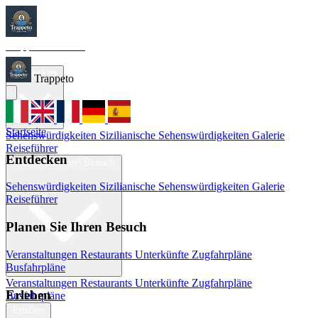
Trappeto
Tourism
Startseite
Entdecken
Trappeto
Startseite
Sehenswürdigkeiten
Sizilianische Sehenswürdigkeiten
Galerie
Reiseführer
Entdecken
Planen Sie Ihren Besuch
Sehenswürdigkeiten
Sizilianische Sehenswürdigkeiten
Galerie
Reiseführer
Planen Sie Ihren Besuch
Veranstaltungen
Restaurants
Unterkünfte
Zugfahrpläne
Busfahrpläne
Veranstaltungen
Restaurants
Unterkünfte
Zugfahrpläne
Erleben
Busfahrpläne
Erleben