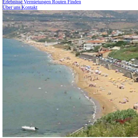
Erlebnisse
Vermietungen
Routen Finden
Über uns
Kontakt
Erlebnisse
Vermietungen
Routen Finden
Über uns
Kontakt
Italiano
English
Français
Deutsch
Español
Menu