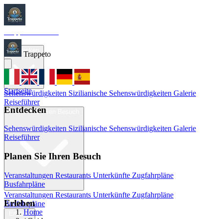
Trappeto
Tourism
Startseite
Entdecken
Trappeto
Startseite
Sehenswürdigkeiten
Sizilianische Sehenswürdigkeiten
Galerie
Reiseführer
Entdecken
Planen Sie Ihren Besuch
Sehenswürdigkeiten
Sizilianische Sehenswürdigkeiten
Galerie
Reiseführer
Planen Sie Ihren Besuch
Veranstaltungen
Restaurants
Unterkünfte
Zugfahrpläne
Busfahrpläne
Veranstaltungen
Restaurants
Unterkünfte
Zugfahrpläne
Erleben
Busfahrpläne
Home
Erleben