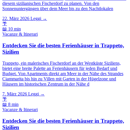
diesem sizilianischen Fischerdorf zu planen. Von den
Sonnenuntergängen über dem Meer bis zu den Nachtlokalen
22. März 2026
Leggi →
🌴
📖 10 min
Vacanze & Itinerari
Entdecken Sie die besten Ferienhäuser in Trappeto,
Sizilien
Trappeto, ein malerisches Fischerdorf an der Westküste Siziliens,
bietet eine breite Palette an Ferienhäusern für jeden Bedarf und
Budget. Von Apartments direkt am Meer in der Nähe des Strandes
Ciammarita bis hin zu Villen mit Garten in der Hügelzone und
Häusern im historischen Zentrum in der Nähe d
7. März 2026
Leggi →
🌴
📖 8 min
Vacanze & Itinerari
Entdecken Sie die besten Ferienhäuser in Trappeto,
Sizilien