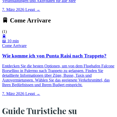
Veranstaltungen und Aktivitäten für alle Mee
7. März 2026
Leggi →
🚆 Come Arrivare
(1)
🚆
📖 10 min
Come Arrivare
Wie komme ich von Punta Raisi nach Trappeto?
Entdecken Sie die besten Optionen, um von dem Flughafen Falcone
Borsellino in Palermo nach Trappeto zu gelangen. Finden Sie
detaillierte Informationen über Züge, Busse, Taxis und
Autovermietungen. Wählen Sie das geeignete Verkehrsmittel, das
Ihren Bedürfnissen und Ihrem Budget entspricht.
7. März 2026
Leggi →
Guide Turistiche su