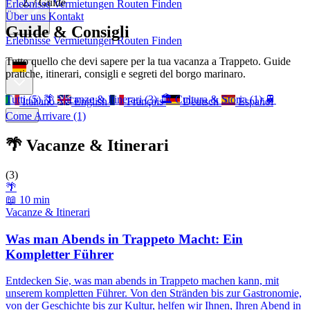
/
Guide
Erlebnisse
Vermietungen
Routen Finden
Über uns
Kontakt
Guide & Consigli
Erlebnisse
Vermietungen
Routen Finden
Über uns
Kontakt
Tutto quello che devi sapere per la tua vacanza a Trappeto. Guide
pratiche, itinerari, consigli e segreti del borgo marinaro.
Tutti (5)
🌴 Vacanze & Itinerari (3)
🏛️ Cultura & Storia (1)
🚆
Italiano
English
Français
Deutsch
Español
Menu
Come Arrivare (1)
🌴 Vacanze & Itinerari
(3)
🌴
📖 10 min
Vacanze & Itinerari
Was man Abends in Trappeto Macht: Ein
Kompletter Führer
Entdecken Sie, was man abends in Trappeto machen kann, mit
unserem kompletten Führer. Von den Stränden bis zur Gastronomie,
von der Geschichte bis zur Kultur, helfen wir Ihnen, Ihren Abend in