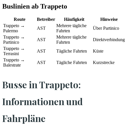
Buslinien ab Trappeto
Route
Betreiber
Häufigkeit
Hinweise
Trappeto →
Mehrere tägliche
AST
Über Partinico
Palermo
Fahrten
Trappeto →
Mehrere tägliche
AST
Direktverbindung
Partinico
Fahrten
Trappeto →
AST
Tägliche Fahrten
Küste
Terrasini
Trappeto →
AST
Tägliche Fahrten
Kurzstrecke
Balestrate
Busse in Trappeto:
Informationen und
Fahrpläne