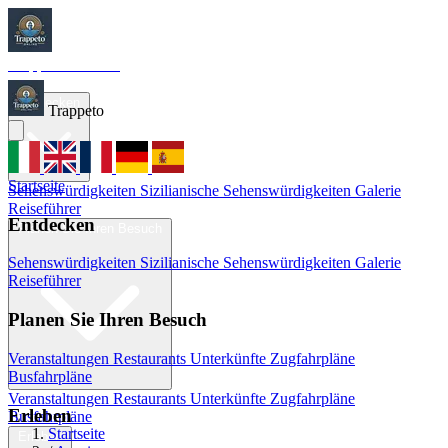
Trappeto
Tourism
Startseite
Entdecken
Trappeto
Startseite
Sehenswürdigkeiten
Sizilianische Sehenswürdigkeiten
Galerie
Reiseführer
Entdecken
Planen Sie Ihren Besuch
Sehenswürdigkeiten
Sizilianische Sehenswürdigkeiten
Galerie
Reiseführer
Planen Sie Ihren Besuch
Veranstaltungen
Restaurants
Unterkünfte
Zugfahrpläne
Busfahrpläne
Veranstaltungen
Restaurants
Unterkünfte
Zugfahrpläne
Erleben
Busfahrpläne
Startseite
Erleben