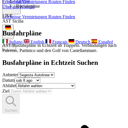
/
Anreise
Erlebnisse
Vermietungen
Routen Finden
/
Busfahrpläne
Über uns
Kontakt
LIVE
Erlebnisse
Vermietungen
Routen Finden
AST Sicilia
Über uns
Kontakt
Busfahrpläne
Italiano
English
Français
Deutsch
Español
AST-Busfahrpläne in Echtzeit ab Trappeto. Verbindungen nach
Menu
Palermo, Partinico und den Golf von Castellammare.
Busfahrpläne in Echtzeit Suchen
Anbieter
Datum
Abfahrt
Ziel
Suchen