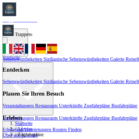
Trappeto
Tourism
Startseite
Entdecken
Trappeto
Startseite
Sehenswürdigkeiten
Sizilianische Sehenswürdigkeiten
Galerie
Reisef
Planen Sie Ihren Besuch
Entdecken
Sehenswürdigkeiten
Sizilianische Sehenswürdigkeiten
Galerie
Reisef
Planen Sie Ihren Besuch
Veranstaltungen
Restaurants
Unterkünfte
Zugfahrpläne
Busfahrpläne
Erleben
Veranstaltungen
Restaurants
Unterkünfte
Zugfahrpläne
Busfahrpläne
Startseite
Erleben
/
Anreise
Erlebnisse
Vermietungen
Routen Finden
/
Zugfahrpläne
Über uns
Kontakt