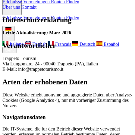
Erlebnisse
Vermietungen
Routen Finden
Über uns
Kontakt
Erlebnisse
Vermietungen
Routen Finden
Datenschutzerklarung
Über uns
Kontakt
Letzte Aktualisierung: Marz 2026
Italiano
English
Français
Deutsch
Español
Verantwortlicher
Menu
Trappeto Tourism
Via Lungomare, 24 - 90040 Trappeto (PA), Italien
E-Mail: info@trappetoturismo.it
Arten der erhobenen Daten
Diese Website erhebt anonyme und aggregierte Daten uber Analyse-
Cookies (Google Analytics 4), nur mit vorheriger Zustimmung des
Nutzers.
Navigationsdaten
Die IT-Systeme, die fur den Betrieb dieser Website verwendet
werden, erfassen im normalen Betrieb bestimmte Daten, deren