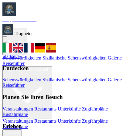
Trappeto
Tourism
Startseite
Entdecken
Trappeto
Startseite
Sehenswürdigkeiten
Sizilianische Sehenswürdigkeiten
Galerie
Reiseführer
Entdecken
Planen Sie Ihren Besuch
Sehenswürdigkeiten
Sizilianische Sehenswürdigkeiten
Galerie
Reiseführer
Planen Sie Ihren Besuch
Veranstaltungen
Restaurants
Unterkünfte
Zugfahrpläne
Busfahrpläne
Veranstaltungen
Restaurants
Unterkünfte
Zugfahrpläne
Erleben
Busfahrpläne
Erleben