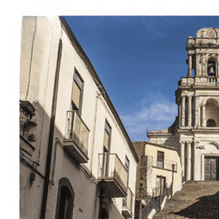
Italiano
English
Français
Deutsch
Español
Menu