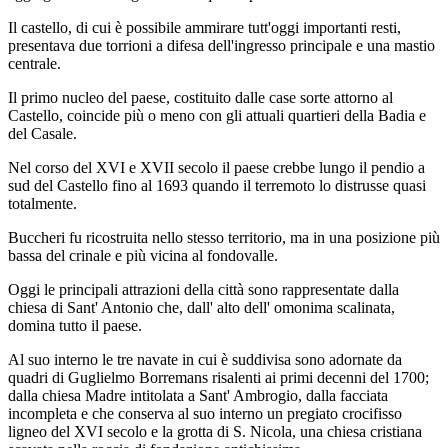
Il castello, di cui è possibile ammirare tutt'oggi importanti resti,
presentava due torrioni a difesa dell'ingresso principale e una mastio
centrale.
Il primo nucleo del paese, costituito dalle case sorte attorno al
Castello, coincide più o meno con gli attuali quartieri della Badia e
del Casale.
Nel corso del XVI e XVII secolo il paese crebbe lungo il pendio a
sud del Castello fino al 1693 quando il terremoto lo distrusse quasi
totalmente.
Buccheri fu ricostruita nello stesso territorio, ma in una posizione più
bassa del crinale e più vicina al fondovalle.
Oggi le principali attrazioni della città sono rappresentate dalla
chiesa di Sant' Antonio che, dall' alto dell' omonima scalinata,
domina tutto il paese.
Al suo interno le tre navate in cui è suddivisa sono adornate da
quadri di Guglielmo Borremans risalenti ai primi decenni del 1700;
dalla chiesa Madre intitolata a Sant' Ambrogio, dalla facciata
incompleta e che conserva al suo interno un pregiato crocifisso
ligneo del XVI secolo e la grotta di S. Nicola, una chiesa cristiana