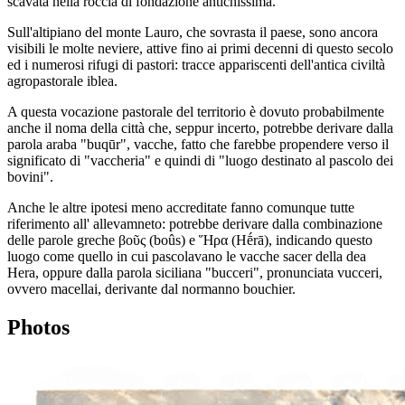
scavata nella roccia di fondazione antichissima.
Sull'altipiano del monte Lauro, che sovrasta il paese, sono ancora
visibili le molte neviere, attive fino ai primi decenni di questo secolo
ed i numerosi rifugi di pastori: tracce appariscenti dell'antica civiltà
agropastorale iblea.
A questa vocazione pastorale del territorio è dovuto probabilmente
anche il noma della città che, seppur incerto, potrebbe derivare dalla
parola araba "buqūr", vacche, fatto che farebbe propendere verso il
significato di "vaccheria" e quindi di "luogo destinato al pascolo dei
bovini".
Anche le altre ipotesi meno accreditate fanno comunque tutte
riferimento all' allevamneto: potrebbe derivare dalla combinazione
delle parole greche βοῦς (boûs) e Ἥρα (Hḗrā), indicando questo
luogo come quello in cui pascolavano le vacche sacer della dea
Hera, oppure dalla parola siciliana "bucceri", pronunciata vucceri,
ovvero macellai, derivante dal normanno bouchier.
Photos