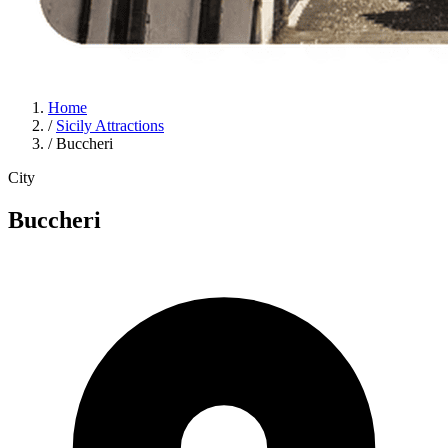
Home
/
Sicily Attractions
/
Buccheri
City
Buccheri