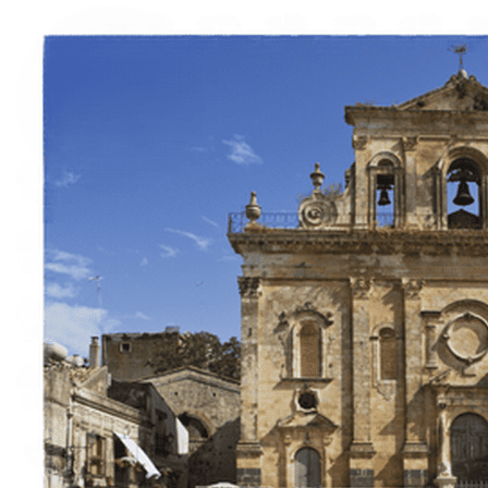
Italiano
English
Français
Deutsch
Español
Menu