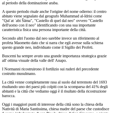
al periodo della dominazione araba.
A questo periodo risale anche l'origine del nome odierno: il centro
abitato viene segnalato dal geografo Muhammad al-Idrisi come
"Qalʾat ʾabi Šāma", "Castello di quel dal neo" ovvero "Castello
dell'uomo con il neo" identificando con una sua importante
caratteristica fisica una persona importante della città.
Secondo altri l'uomo dal neo sarebbe invece un riferimento al
profeta Maometto dato che si narra che egli avesse sulla schiena
questo grande neo, individuato come il Sigillo dei Profeti.
Buscemi ha sempre avuto una grande importanza strategica grazie
all' ottima visuale della valle dell' Anapo.
I Normanni ricostruirono il fortilizio sui ruderi del precedente
costrutto musulmano.
La città venne completamente rasa al suolo dal terremoto del 1693
risultando uno dei paesi più colpiti con la scomparsa del 41% degli
abitanti e la città che vediamo oggi è il risultato della ricostruzione
barocca.
Oggi i maggiori punti di interesse della città sono la chiesa della
Natività di Maria Santissima, chiesa madre del paese che custodisce