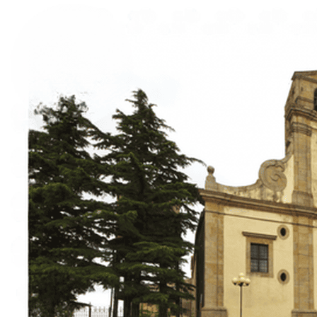
Italiano
English
Français
Deutsch
Español
Menu