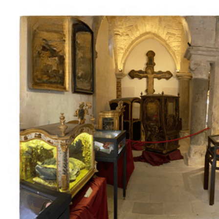
Italiano
English
Français
Deutsch
Español
Menu