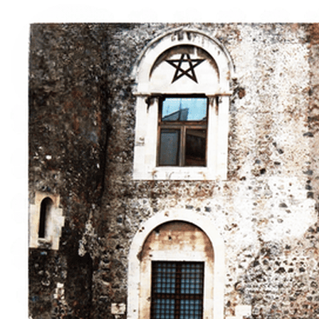
Italiano
English
Français
Deutsch
Español
Menu