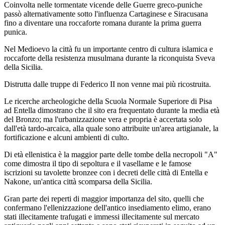
Coinvolta nelle tormentate vicende delle Guerre greco-puniche
passò alternativamente sotto l'influenza Cartaginese e Siracusana
fino a diventare una roccaforte romana durante la prima guerra
punica.
Nel Medioevo la città fu un importante centro di cultura islamica e
roccaforte della resistenza musulmana durante la riconquista Sveva
della Sicilia.
Distrutta dalle truppe di Federico II non venne mai più ricostruita.
Le ricerche archeologiche della Scuola Normale Superiore di Pisa
ad Entella dimostrano che il sito era frequentato durante la media età
del Bronzo; ma l'urbanizzazione vera e propria è accertata solo
dall'età tardo-arcaica, alla quale sono attribuite un'area artigianale, la
fortificazione e alcuni ambienti di culto.
Di età ellenistica è la maggior parte delle tombe della necropoli "A"
come dimostra il tipo di sepoltura e il vasellame e le famose
iscrizioni su tavolette bronzee con i decreti delle città di Entella e
Nakone, un'antica città scomparsa della Sicilia.
Gran parte dei reperti di maggior importanza del sito, quelli che
confermano l'ellenizzazione dell'antico insediamento elimo, erano
stati illecitamente trafugati e immessi illecitamente sul mercato