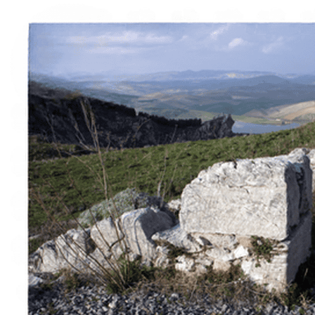
Italiano
English
Français
Deutsch
Español
Menu