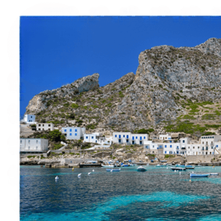
Italiano
English
Français
Deutsch
Español
Menu