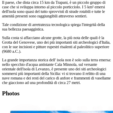
Il paese, che dista circa 15 km da Trapani, è un piccolo gruppo di
case che si sviluppa intorno al piccolo porticciolo. I 5 km² emersi
dell'isola sono quasi del tutto sprovvisti di strade rotabili e tutte le
amenità presenti sono raggiungibili attraverso sentieri.
Tale condizione di arretratezza tecnologica spiega l'integrità della
sua bellezza paesaggistica.
Sulla costa si affacciano alcune grotte, la più nota delle quali è la
Grotta del Genovese, uno dei più importanti siti archeologici d'Italia,
con le sue incisioni e pitture rupestri risalenti al paleolitico superiore
(9680 a.C.).
La grande importanza storica dell' isola non è solo sulla terra emersa:
nello specchio d'acqua antistante Cala Minnola, sul versante
orientale dell'isola di Levanzo, è presente uno dei siti archeologici
sommersi più importanti della Sicilia: vi si trovano il relitto di una
nave romana e dei resti del carico di anfore e frammenti di vasellame
che giacciono ad una profondità di circa 27 metri.
Photos