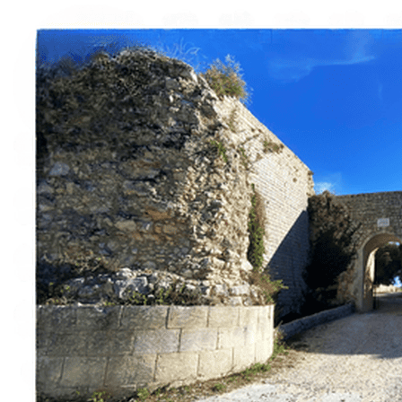
Italiano
English
Français
Deutsch
Español
Menu