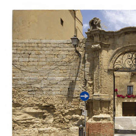
Italiano
English
Français
Deutsch
Español
Menu