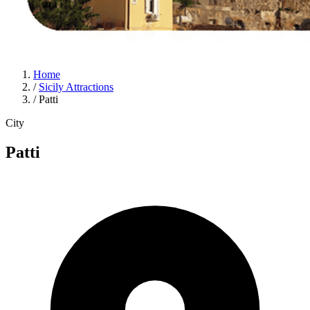
Home
/
Sicily Attractions
/
Patti
City
Patti