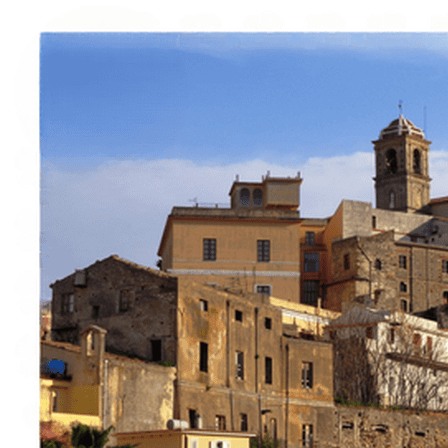
Italiano
English
Français
Deutsch
Español
Menu