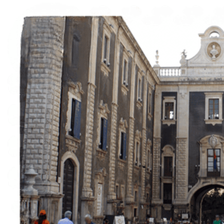
Italiano
English
Français
Deutsch
Español
Menu