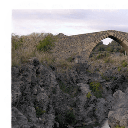
Italiano
English
Français
Deutsch
Español
Menu