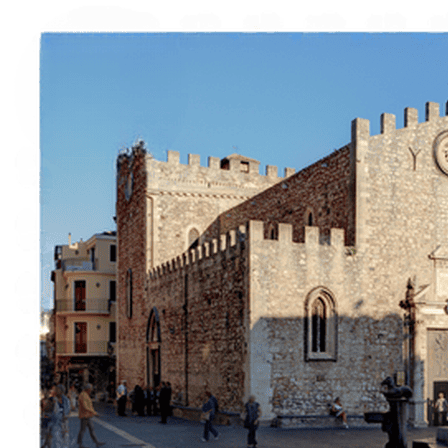
Italiano
English
Français
Deutsch
Español
Menu