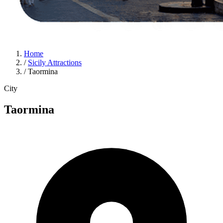
Home
/
Sicily Attractions
/
Taormina
City
Taormina