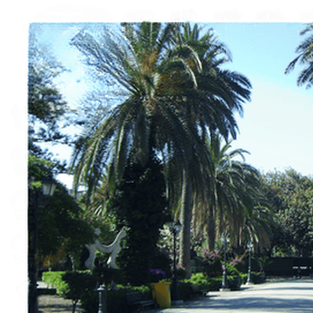
Italiano
English
Français
Deutsch
Español
Menu