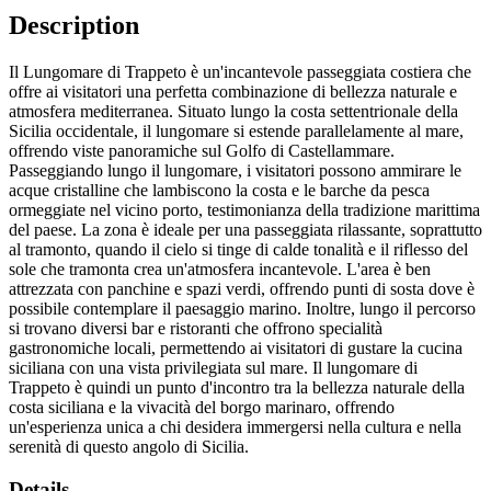
Description
Il Lungomare di Trappeto è un'incantevole passeggiata costiera che
offre ai visitatori una perfetta combinazione di bellezza naturale e
atmosfera mediterranea. Situato lungo la costa settentrionale della
Sicilia occidentale, il lungomare si estende parallelamente al mare,
offrendo viste panoramiche sul Golfo di Castellammare.
Passeggiando lungo il lungomare, i visitatori possono ammirare le
acque cristalline che lambiscono la costa e le barche da pesca
ormeggiate nel vicino porto, testimonianza della tradizione marittima
del paese. La zona è ideale per una passeggiata rilassante, soprattutto
al tramonto, quando il cielo si tinge di calde tonalità e il riflesso del
sole che tramonta crea un'atmosfera incantevole. L'area è ben
attrezzata con panchine e spazi verdi, offrendo punti di sosta dove è
possibile contemplare il paesaggio marino. Inoltre, lungo il percorso
si trovano diversi bar e ristoranti che offrono specialità
gastronomiche locali, permettendo ai visitatori di gustare la cucina
siciliana con una vista privilegiata sul mare. Il lungomare di
Trappeto è quindi un punto d'incontro tra la bellezza naturale della
costa siciliana e la vivacità del borgo marinaro, offrendo
un'esperienza unica a chi desidera immergersi nella cultura e nella
serenità di questo angolo di Sicilia.
Details