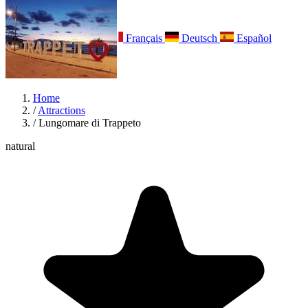
Italiano
English
Français
Deutsch
Español
Menu
Home
/
Attractions
/
Lungomare di Trappeto
natural