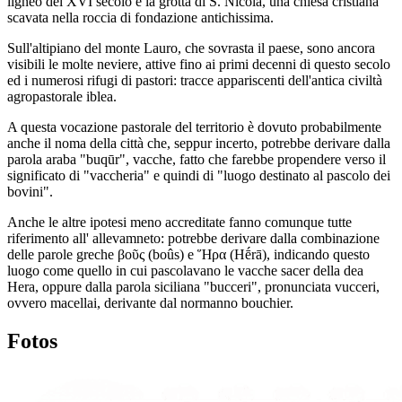
ligneo del XVI secolo e la grotta di S. Nicola, una chiesa cristiana
scavata nella roccia di fondazione antichissima.
Sull'altipiano del monte Lauro, che sovrasta il paese, sono ancora
visibili le molte neviere, attive fino ai primi decenni di questo secolo
ed i numerosi rifugi di pastori: tracce appariscenti dell'antica civiltà
agropastorale iblea.
A questa vocazione pastorale del territorio è dovuto probabilmente
anche il noma della città che, seppur incerto, potrebbe derivare dalla
parola araba "buqūr", vacche, fatto che farebbe propendere verso il
significato di "vaccheria" e quindi di "luogo destinato al pascolo dei
bovini".
Anche le altre ipotesi meno accreditate fanno comunque tutte
riferimento all' allevamneto: potrebbe derivare dalla combinazione
delle parole greche βοῦς (boûs) e Ἥρα (Hḗrā), indicando questo
luogo come quello in cui pascolavano le vacche sacer della dea
Hera, oppure dalla parola siciliana "bucceri", pronunciata vucceri,
ovvero macellai, derivante dal normanno bouchier.
Fotos