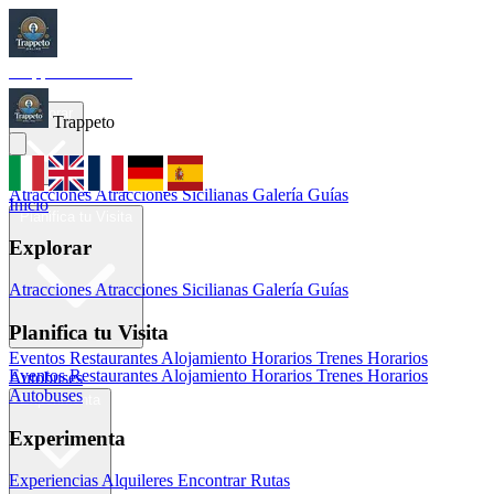
Trappeto
Tourism
Inicio
Explorar
Trappeto
Atracciones
Atracciones Sicilianas
Galería
Guías
Inicio
Planifica tu Visita
Explorar
Atracciones
Atracciones Sicilianas
Galería
Guías
Planifica tu Visita
Eventos
Restaurantes
Alojamiento
Horarios Trenes
Horarios
Eventos
Restaurantes
Alojamiento
Horarios Trenes
Horarios
Autobuses
Autobuses
Experimenta
Experimenta
Experiencias
Alquileres
Encontrar Rutas