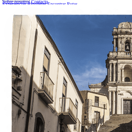
Sobre nosotros
Contacto
Experiencias
Alquileres
Encontrar Rutas
Sobre nosotros
Contacto
Italiano
English
Français
Deutsch
Español
Menu