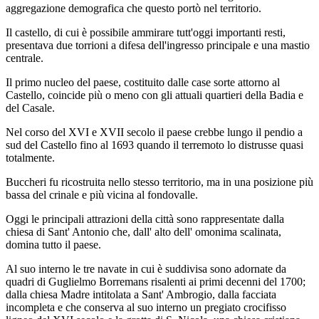
aggregazione demografica che questo portò nel territorio.
Il castello, di cui è possibile ammirare tutt'oggi importanti resti,
presentava due torrioni a difesa dell'ingresso principale e una mastio
centrale.
Il primo nucleo del paese, costituito dalle case sorte attorno al
Castello, coincide più o meno con gli attuali quartieri della Badia e
del Casale.
Nel corso del XVI e XVII secolo il paese crebbe lungo il pendio a
sud del Castello fino al 1693 quando il terremoto lo distrusse quasi
totalmente.
Buccheri fu ricostruita nello stesso territorio, ma in una posizione più
bassa del crinale e più vicina al fondovalle.
Oggi le principali attrazioni della città sono rappresentate dalla
chiesa di Sant' Antonio che, dall' alto dell' omonima scalinata,
domina tutto il paese.
Al suo interno le tre navate in cui è suddivisa sono adornate da
quadri di Guglielmo Borremans risalenti ai primi decenni del 1700;
dalla chiesa Madre intitolata a Sant' Ambrogio, dalla facciata
incompleta e che conserva al suo interno un pregiato crocifisso