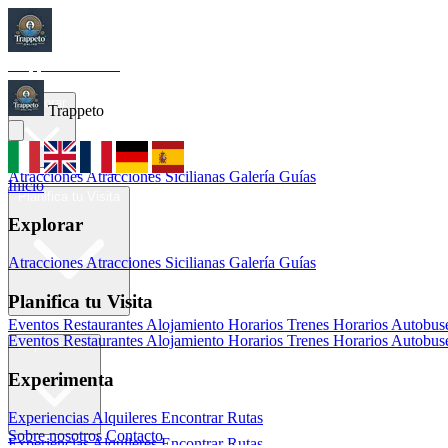
Trappeto
Tourism
Inicio
Explorar
Trappeto
Atracciones
Atracciones Sicilianas
Galería
Guías
Inicio
Planifica tu Visita
Explorar
Atracciones
Atracciones Sicilianas
Galería
Guías
Planifica tu Visita
Eventos
Restaurantes
Alojamiento
Horarios Trenes
Horarios Autobus
Eventos
Restaurantes
Alojamiento
Horarios Trenes
Horarios Autobus
Experimenta
Experimenta
Experiencias
Alquileres
Encontrar Rutas
Sobre nosotros
Contacto
Experiencias
Alquileres
Encontrar Rutas