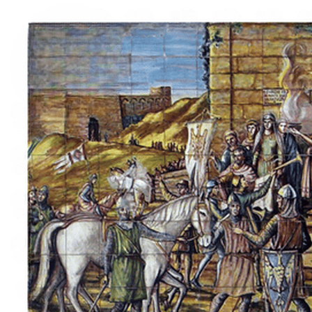
Sobre nosotros
Contacto
Italiano
English
Français
Deutsch
Español
Menu