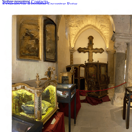
Sobre nosotros
Contacto
Experiencias
Alquileres
Encontrar Rutas
Sobre nosotros
Contacto
Italiano
English
Français
Deutsch
Español
Menu