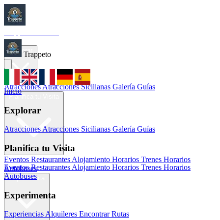
Trappeto
Tourism
Inicio
Explorar
Trappeto
Atracciones
Atracciones Sicilianas
Galería
Guías
Inicio
Planifica tu Visita
Explorar
Atracciones
Atracciones Sicilianas
Galería
Guías
Planifica tu Visita
Eventos
Restaurantes
Alojamiento
Horarios Trenes
Horarios
Eventos
Restaurantes
Alojamiento
Horarios Trenes
Horarios
Autobuses
Autobuses
Experimenta
Experimenta
Experiencias
Alquileres
Encontrar Rutas