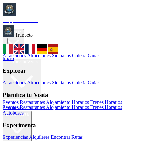
Trappeto
Tourism
Inicio
Explorar
Trappeto
Atracciones
Atracciones Sicilianas
Galería
Guías
Inicio
Planifica tu Visita
Explorar
Atracciones
Atracciones Sicilianas
Galería
Guías
Planifica tu Visita
Eventos
Restaurantes
Alojamiento
Horarios Trenes
Horarios
Eventos
Restaurantes
Alojamiento
Horarios Trenes
Horarios
Autobuses
Autobuses
Experimenta
Experimenta
Experiencias
Alquileres
Encontrar Rutas