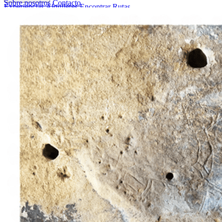
Sobre nosotros
Contacto
Experiencias
Alquileres
Encontrar Rutas
Sobre nosotros
Contacto
Italiano
English
Français
Deutsch
Español
Menu