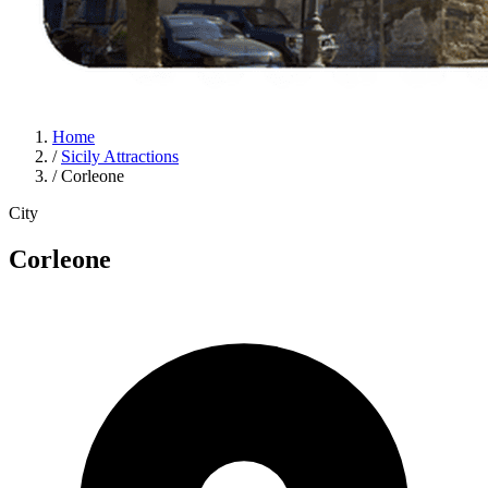
Home
/
Sicily Attractions
/
Corleone
City
Corleone