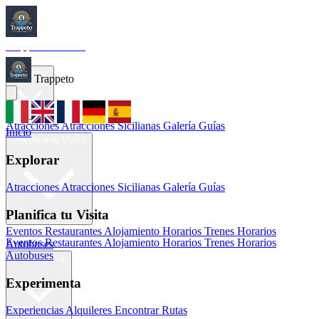
Trappeto
Tourism
Inicio
Explorar
Trappeto
Atracciones
Atracciones Sicilianas
Galería
Guías
Inicio
Planifica tu Visita
Explorar
Atracciones
Atracciones Sicilianas
Galería
Guías
Planifica tu Visita
Eventos
Restaurantes
Alojamiento
Horarios Trenes
Horarios
Eventos
Restaurantes
Alojamiento
Horarios Trenes
Horarios
Autobuses
Autobuses
Experimenta
Experimenta
Experiencias
Alquileres
Encontrar Rutas