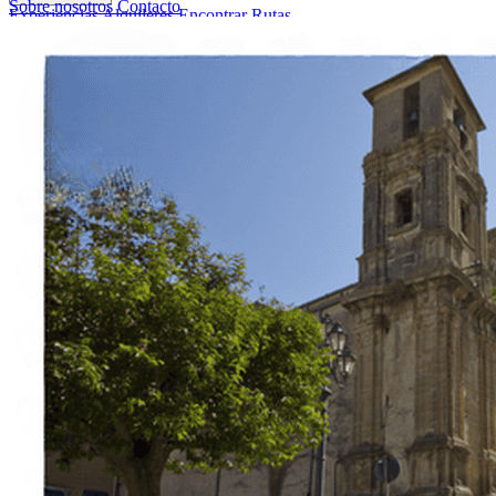
Sobre nosotros
Contacto
Experiencias
Alquileres
Encontrar Rutas
Sobre nosotros
Contacto
Italiano
English
Français
Deutsch
Español
Menu