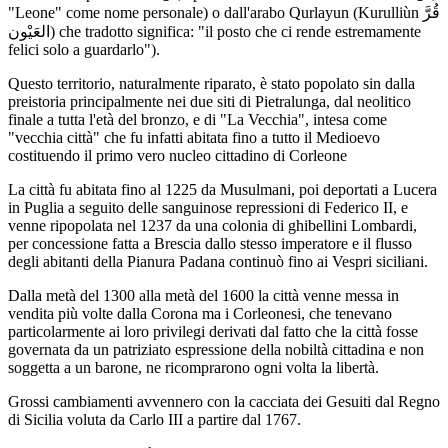
"Leone" come nome personale) o dall'arabo Qurlayun (Kurulliùn قُرَّ
العَيْون) che tradotto significa: "il posto che ci rende estremamente
felici solo a guardarlo").
Questo territorio, naturalmente riparato, è stato popolato sin dalla
preistoria principalmente nei due siti di Pietralunga, dal neolitico
finale a tutta l'età del bronzo, e di "La Vecchia", intesa come
"vecchia città" che fu infatti abitata fino a tutto il Medioevo
costituendo il primo vero nucleo cittadino di Corleone
La città fu abitata fino al 1225 da Musulmani, poi deportati a Lucera
in Puglia a seguito delle sanguinose repressioni di Federico II, e
venne ripopolata nel 1237 da una colonia di ghibellini Lombardi,
per concessione fatta a Brescia dallo stesso imperatore e il flusso
degli abitanti della Pianura Padana continuò fino ai Vespri siciliani.
Dalla metà del 1300 alla metà del 1600 la città venne messa in
vendita più volte dalla Corona ma i Corleonesi, che tenevano
particolarmente ai loro privilegi derivati dal fatto che la città fosse
governata da un patriziato espressione della nobiltà cittadina e non
soggetta a un barone, ne ricomprarono ogni volta la libertà.
Grossi cambiamenti avvennero con la cacciata dei Gesuiti dal Regno
di Sicilia voluta da Carlo III a partire dal 1767.