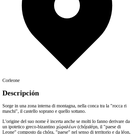
Corleone
Descripción
Sorge in una zona interna di montagna, nella conca tra la "rocca ri
maschi", il castello soprano e quello sottano.
L'origine del suo nome è incerta anche se molti lo fanno derivare da
un ipotetico greco-bizantino χώραλέων (chó̱raléo̱n, il "paese di
Leone" composto da chó̱ra, "paese" nel senso di territorio e da léo̱n,