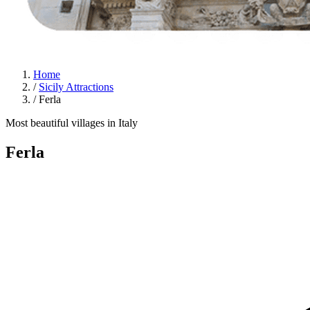
Home
/
Sicily Attractions
/
Ferla
Most beautiful villages in Italy
Ferla