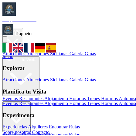
Trappeto
Tourism
Inicio
Explorar
Trappeto
Atracciones
Atracciones Sicilianas
Galería
Guías
Inicio
Planifica tu Visita
Explorar
Atracciones
Atracciones Sicilianas
Galería
Guías
Planifica tu Visita
Eventos
Restaurantes
Alojamiento
Horarios Trenes
Horarios Autobus
Eventos
Restaurantes
Alojamiento
Horarios Trenes
Horarios Autobus
Experimenta
Experimenta
Experiencias
Alquileres
Encontrar Rutas
Sobre nosotros
Contacto
Experiencias
Alquileres
Encontrar Rutas