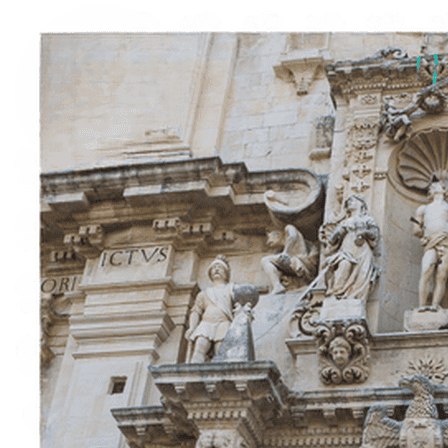
Sobre nosotros
Contacto
Italiano
English
Français
Deutsch
Español
Menu