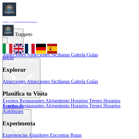
Trappeto
Tourism
Inicio
Explorar
Trappeto
Atracciones
Atracciones Sicilianas
Galería
Guías
Inicio
Planifica tu Visita
Explorar
Atracciones
Atracciones Sicilianas
Galería
Guías
Planifica tu Visita
Eventos
Restaurantes
Alojamiento
Horarios Trenes
Horarios
Eventos
Restaurantes
Alojamiento
Horarios Trenes
Horarios
Autobuses
Autobuses
Experimenta
Experimenta
Experiencias
Alquileres
Encontrar Rutas