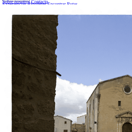
Sobre nosotros
Contacto
Experiencias
Alquileres
Encontrar Rutas
Sobre nosotros
Contacto
Italiano
English
Français
Deutsch
Español
Menu