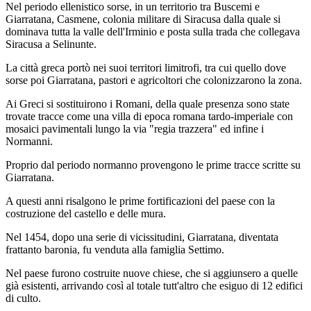
Nel periodo ellenistico sorse, in un territorio tra Buscemi e
Giarratana, Casmene, colonia militare di Siracusa dalla quale si
dominava tutta la valle dell'Irminio e posta sulla trada che collegava
Siracusa a Selinunte.
La città greca portò nei suoi territori limitrofi, tra cui quello dove
sorse poi Giarratana, pastori e agricoltori che colonizzarono la zona.
Ai Greci si sostituirono i Romani, della quale presenza sono state
trovate tracce come una villa di epoca romana tardo-imperiale con
mosaici pavimentali lungo la via "regia trazzera" ed infine i
Normanni.
Proprio dal periodo normanno provengono le prime tracce scritte su
Giarratana.
A questi anni risalgono le prime fortificazioni del paese con la
costruzione del castello e delle mura.
Nel 1454, dopo una serie di vicissitudini, Giarratana, diventata
frattanto baronia, fu venduta alla famiglia Settimo.
Nel paese furono costruite nuove chiese, che si aggiunsero a quelle
già esistenti, arrivando così al totale tutt'altro che esiguo di 12 edifici
di culto.