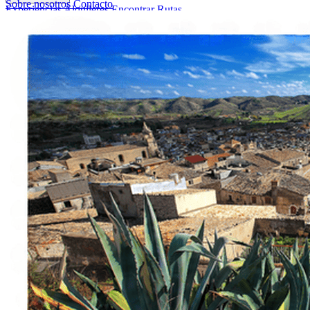
Sobre nosotros
Contacto
Experiencias
Alquileres
Encontrar Rutas
Sobre nosotros
Contacto
Italiano
English
Français
Deutsch
Español
Menu