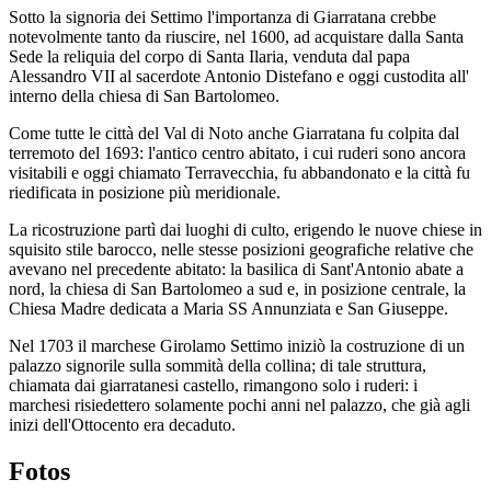
Sotto la signoria dei Settimo l'importanza di Giarratana crebbe
notevolmente tanto da riuscire, nel 1600, ad acquistare dalla Santa
Sede la reliquia del corpo di Santa Ilaria, venduta dal papa
Alessandro VII al sacerdote Antonio Distefano e oggi custodita all'
interno della chiesa di San Bartolomeo.
Come tutte le città del Val di Noto anche Giarratana fu colpita dal
terremoto del 1693: l'antico centro abitato, i cui ruderi sono ancora
visitabili e oggi chiamato Terravecchia, fu abbandonato e la città fu
riedificata in posizione più meridionale.
La ricostruzione partì dai luoghi di culto, erigendo le nuove chiese in
squisito stile barocco, nelle stesse posizioni geografiche relative che
avevano nel precedente abitato: la basilica di Sant'Antonio abate a
nord, la chiesa di San Bartolomeo a sud e, in posizione centrale, la
Chiesa Madre dedicata a Maria SS Annunziata e San Giuseppe.
Nel 1703 il marchese Girolamo Settimo iniziò la costruzione di un
palazzo signorile sulla sommità della collina; di tale struttura,
chiamata dai giarratanesi castello, rimangono solo i ruderi: i
marchesi risiedettero solamente pochi anni nel palazzo, che già agli
inizi dell'Ottocento era decaduto.
Fotos