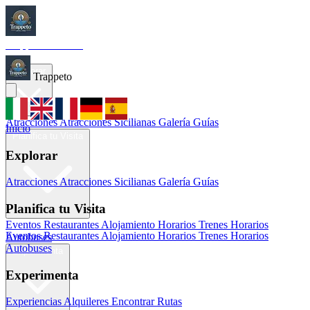
Trappeto
Tourism
Inicio
Explorar
Trappeto
Atracciones
Atracciones Sicilianas
Galería
Guías
Inicio
Planifica tu Visita
Explorar
Atracciones
Atracciones Sicilianas
Galería
Guías
Planifica tu Visita
Eventos
Restaurantes
Alojamiento
Horarios Trenes
Horarios
Eventos
Restaurantes
Alojamiento
Horarios Trenes
Horarios
Autobuses
Autobuses
Experimenta
Experimenta
Experiencias
Alquileres
Encontrar Rutas