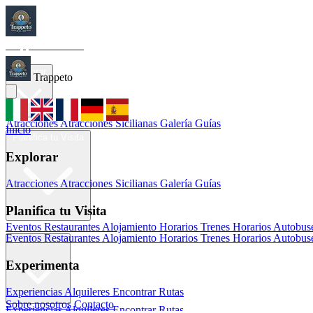
Trappeto
Tourism
Inicio
Explorar
Trappeto
Atracciones
Atracciones Sicilianas
Galería
Guías
Inicio
Planifica tu Visita
Explorar
Atracciones
Atracciones Sicilianas
Galería
Guías
Planifica tu Visita
Eventos
Restaurantes
Alojamiento
Horarios Trenes
Horarios Autobus
Eventos
Restaurantes
Alojamiento
Horarios Trenes
Horarios Autobus
Experimenta
Experimenta
Experiencias
Alquileres
Encontrar Rutas
Sobre nosotros
Contacto
Experiencias
Alquileres
Encontrar Rutas