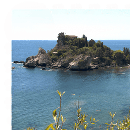
Sobre nosotros
Contacto
Italiano
English
Français
Deutsch
Español
Menu