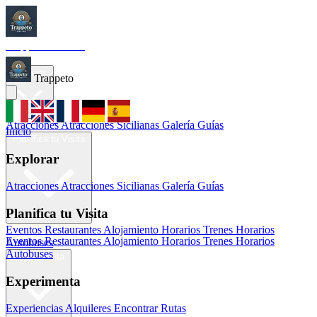
Trappeto
Tourism
Inicio
Explorar
Trappeto
Atracciones
Atracciones Sicilianas
Galería
Guías
Inicio
Planifica tu Visita
Explorar
Atracciones
Atracciones Sicilianas
Galería
Guías
Planifica tu Visita
Eventos
Restaurantes
Alojamiento
Horarios Trenes
Horarios
Eventos
Restaurantes
Alojamiento
Horarios Trenes
Horarios
Autobuses
Autobuses
Experimenta
Experimenta
Experiencias
Alquileres
Encontrar Rutas