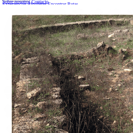
Sobre nosotros
Contacto
Experiencias
Alquileres
Encontrar Rutas
Sobre nosotros
Contacto
Italiano
English
Français
Deutsch
Español
Menu